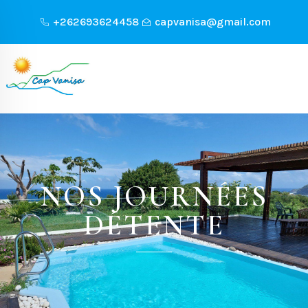
+262693624458
capvanisa@gmail.com
NOS JOURNÉES
DÉTENTE